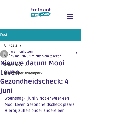
Post
All Posts
warmenhuizen
All Posts
15 mei 2025
1 minuten om te lezen
Nieuwe datum Mooi
Over trefpunt
Leven
Buurtkamer Angelapark
Gezondheidscheck: 4
juni
Woensdag 4 juni vindt er weer een 
Mooi Leven Gezondheidscheck plaats. 
Hierbij zullen onder andere een 