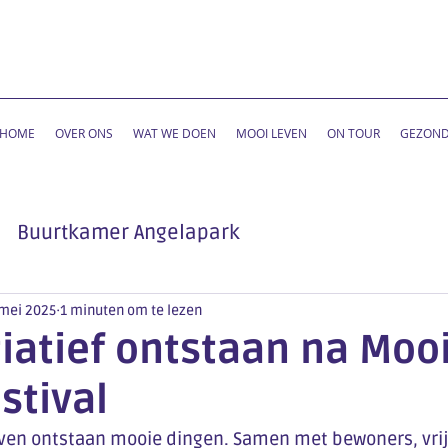
HOME
OVER ONS
WAT WE DOEN
MOOI LEVEN
ON TOUR
GEZOND
Buurtkamer Angelapark
mei 2025
1 minuten om te lezen
tiatief ontstaan na Moo
stival
even ontstaan mooie dingen. Samen met bewoners, vrijw