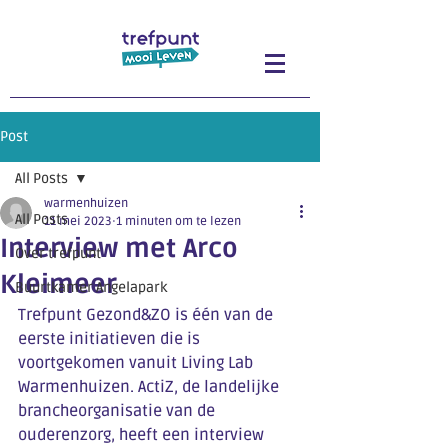
Post
All Posts
warmenhuizen
All Posts
11 mei 2023
1 minuten om te lezen
Interview met Arco
Over trefpunt
Kleimeer
Buurtkamer Angelapark
Trefpunt Gezond&ZO is één van de 
eerste initiatieven die is 
voortgekomen vanuit Living Lab 
Warmenhuizen. ActiZ, de landelijke 
brancheorganisatie van de 
ouderenzorg, heeft een interview 